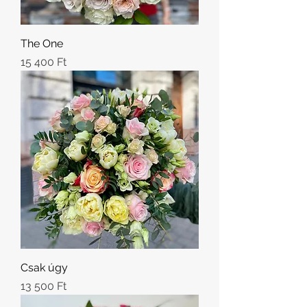
The One
Ár
15 400 Ft
Csak úgy
Ár
13 500 Ft