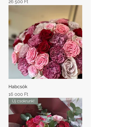
Ár
26 500 Ft
Habcsók
Ár
16 000 Ft
Új csokrunk!