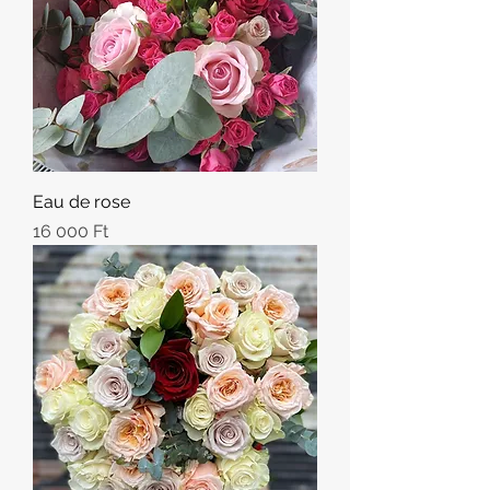
Eau de rose
Ár
16 000 Ft