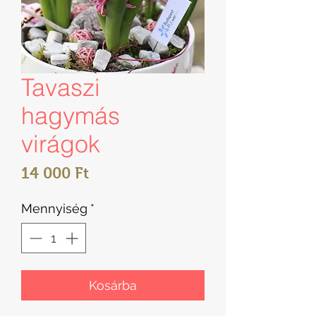
Tavaszi
hagymás
virágok
Ár
14 000 Ft
Mennyiség
*
Kosárba