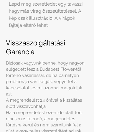
Lepd meg szerettedet egy tavaszi
hagymás virág összeültetéssel. A
kép csak illusztráció. A virágok
fajtája eltérő lehet.
Visszaszolgáltatási
Garancia
Biztosak vagyunk benne, hogy nagyon
elégedett lesz a Budapest Flower-től
történő vásárlással, de ha bármilyen
problémája van, kérjük, vegye fel a
kapcsolatot, és mi azonnal megoldjuk
azt.
A megrendelést 24 órával a kiszállítás
előtt visszavonhatja.
Ha a megrendelést ezen idő alatt törli,
nincs más teendő, a megrendelés
törlésre kerül és nem számítunk fel a
díjat, avagy teljes visszatérítést adunk.