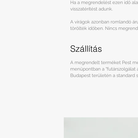
Ha a megrendelést ezen idő alatt
visszatérítést adunk.
A virágok azonban romlandó áru
törölték időben. Nincs megrendel
Szállítás
A megrendelt terméket Pest megy
menüpontban a "futárszolgálat ál
Budapest területén a standard szá