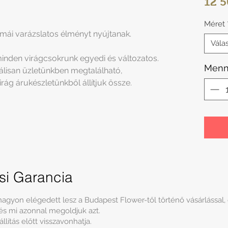
12 5
Méret
ormái varázslatos élményt nyújtanak.
Vála
 minden virágcsokrunk egyedi és változatos.
Menn
uálisan üzletünkben megtalálható,
irág árukészletünkből állítjuk össze.
ási Garancia
agyon elégedett lesz a Budapest Flower-től történő vásárlással,
 és mi azonnal megoldjuk azt.
lítás előtt visszavonhatja.