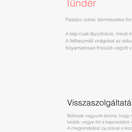
Tündér
Fiatalos színei, természetes f
A kép csak illusztráció, mivel
A felhasznált virágokat az akt
folyamatosan frissülő vágott v
Visszaszolgáltat
Biztosak vagyunk benne, hogy n
kérjük, vegye fel a kapcsolatot,
A megrendelést 24 órával a kiszál