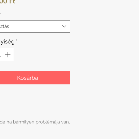
Ár
00 Ft
*
sztás
yiség
*
Kosárba
 de ha bármilyen problémája van,