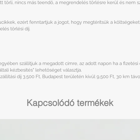
 törli, nincs más teendő, a megrendelés törlésre kerül és nem szá
cikkek, ezért fenntartjuk a jogot, hogy megtérítsük a költségek
és törlési díj.
ében szállítjuk a megadott címre, az adott napon ha a fizetési old
tali kézbesítés" lehetőséget választja.
llítási díj 3.500 Ft, Budapest területén kívül 9,500 Ft, 30 km távo
Kapcsolódó termékek