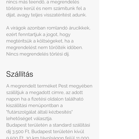
nincs más teendő, a megrendelés
törlésre kerül és nem számítunk fel a
díjat, avagy teljes visszatérítést adunk.
A virágok azonban romlandó árucikkek,
ezért fenntartjuk a jogot, hogy
megtérítsük a költségeket, ha a
megrendelést nem törölték időben.
Nincs megrendelés törlési díj.
Szállítás
A megrendelt terméket Pest megyében
szállítjuk a megadott címre, az adott
napon ha a fizetési oldalon található
kiszállítási menüpontban a
"futárszolgálat általi kézbesítés"
lehetőséget választja.
Budapest területén a standard szállítási
díj 3.500 Ft, Budapest területén kívül
9,500 Ft, 30 km távolságon felül 11.000