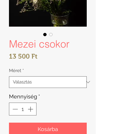
Mezei csokor
Ár
13 500 Ft
Méret
*
Mennyiség
*
Kosárba