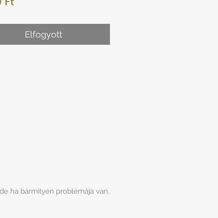
Ár
 Ft
Elfogyott
 de ha bármilyen problémája van,