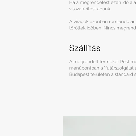
Ha a megrendelést ezen idő alatt
visszatérítést adunk.
A virágok azonban romlandó áru
törölték időben. Nincs megrendel
Szállítás
A megrendelt terméket Pest megy
menüpontban a "futárszolgálat ál
Budapest területén a standard szá