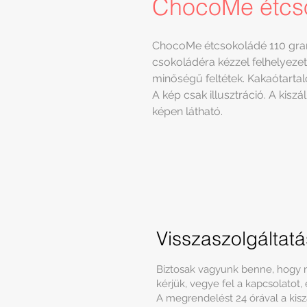
ChocoMe étcso
ChocoMe étcsokoládé 110 gra
csokoládéra kézzel felhelyeze
minőségű feltétek. Kakaótart
A kép csak illusztráció. A kiszál
képen látható.
Visszaszolgáltat
Biztosak vagyunk benne, hogy n
kérjük, vegye fel a kapcsolatot,
A megrendelést 24 órával a kiszál