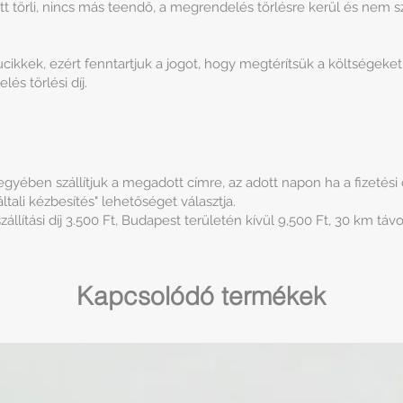
 törli, nincs más teendő, a megrendelés törlésre kerül és nem szá
cikkek, ezért fenntartjuk a jogot, hogy megtérítsük a költségek
és törlési díj.
ében szállítjuk a megadott címre, az adott napon ha a fizetési old
tali kézbesítés" lehetőséget választja.
llítási díj 3.500 Ft, Budapest területén kívül 9,500 Ft, 30 km távo
Kapcsolódó termékek