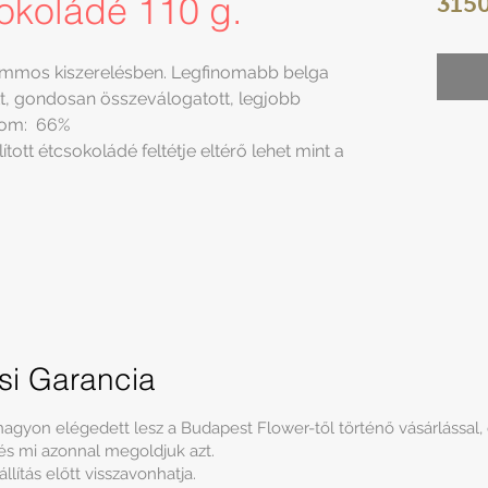
koládé 110 g.
3150
mmos kiszerelésben. Legfinomabb belga
tt, gondosan összeválogatott, legjobb
alom: 66%
lított étcsokoládé feltétje eltérő lehet mint a
ási Garancia
agyon elégedett lesz a Budapest Flower-től történő vásárlással,
 és mi azonnal megoldjuk azt.
lítás előtt visszavonhatja.