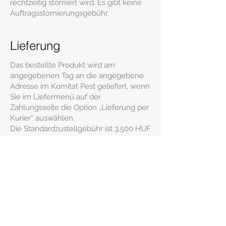
rechtzeitig storniert wird. Es gibt keine
Auftragsstornierungsgebühr.
Lieferung
Das bestellte Produkt wird am
angegebenen Tag an die angegebene
Adresse im Komitat Pest geliefert, wenn
Sie im Liefermenü auf der
Zahlungsseite die Option „Lieferung per
Kurier“ auswählen.
Die Standardzustellgebühr ist 3.500 HUF
in Budapest, HUF 9.500 ausser der
Stadtsgrenze, und HUF 11.000 bei einer
Distanz über 30 km.
Verwandte Produkte