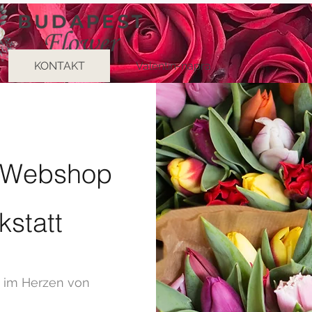
KONTAKT
Valentin-napra
r Webshop
statt
 im Herzen von