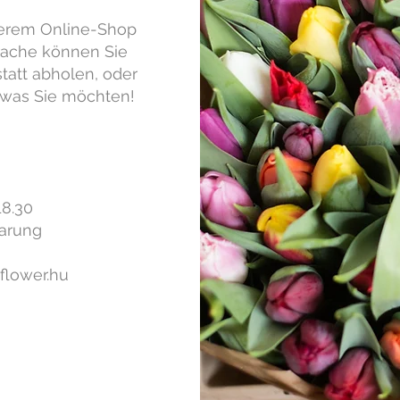
nserem Online-Shop
prache können Sie
tatt abholen, oder
was Sie möchten!
18.30
arung
flower.hu