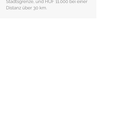
Stadtsgrenze, und HUF 11.000 bei einer
Distanz über 30 km.
Verwandte Produkte
Nachrichtenkarte
Wieder-auslieferung
Preis
Preis
550 HUF
4.500 HUF